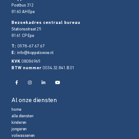
Postbus 312
8160 AH
Epe
Bezoekadres centraal bureau
Stationsstraat 25
8161 CP
Epe
T:
0578-67 67 67
E:
info@koppelswoe.nl
KVK
08086965
BTW nummer
0034.32.841.B.01
Al onze diensten
home
alle diensten
kinderen
jongeren
volwassenen