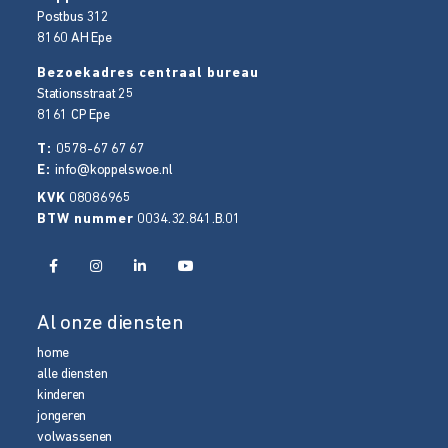
Postbus 312
8160 AH
Epe
Bezoekadres centraal bureau
Stationsstraat 25
8161 CP
Epe
T:
0578-67 67 67
E:
info@koppelswoe.nl
KVK
08086965
BTW nummer
0034.32.841.B.01
Al onze diensten
home
alle diensten
kinderen
jongeren
volwassenen