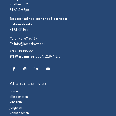
Postbus 312
8160 AH
Epe
Bezoekadres centraal bureau
Stationsstraat 25
8161 CP
Epe
T:
0578-67 67 67
E:
info@koppelswoe.nl
KVK
08086965
BTW nummer
0034.32.841.B.01
Al onze diensten
home
alle diensten
kinderen
jongeren
volwassenen