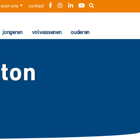
over ons
contact
jongeren
volwassenen
ouderen
iton