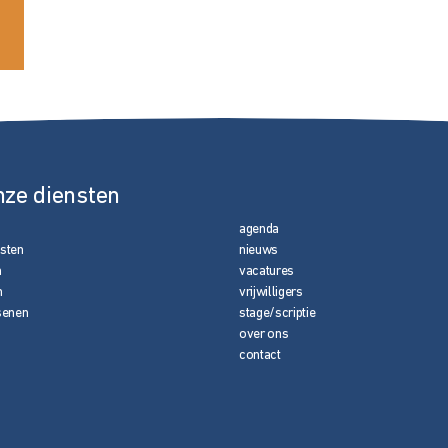
nze diensten
agenda
nsten
nieuws
n
vacatures
n
vrijwilligers
senen
stage/scriptie
over ons
contact