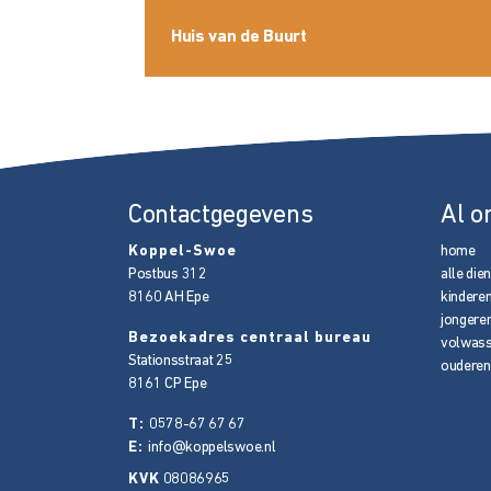
Huis van de Buurt
Contactgegevens
Al o
Koppel-Swoe
home
Postbus 312
alle die
8160 AH
Epe
kindere
jongere
Bezoekadres centraal bureau
volwas
Stationsstraat 25
ouderen
8161 CP
Epe
T:
0578-67 67 67
E:
info@koppelswoe.nl
KVK
08086965