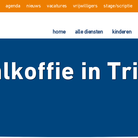
agenda
nieuws
vacatures
vrijwilligers
stage/scriptie
home
alle diensten
kinderen
lkoffie in Tr