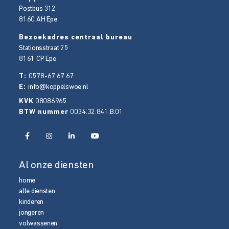
Postbus 312
8160 AH
Epe
Bezoekadres centraal bureau
Stationsstraat 25
8161 CP
Epe
T:
0578-67 67 67
E:
info@koppelswoe.nl
KVK
08086965
BTW nummer
0034.32.841.B.01
Al onze diensten
home
alle diensten
kinderen
jongeren
volwassenen