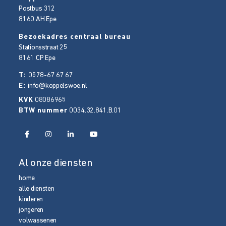
Postbus 312
8160 AH
Epe
Bezoekadres centraal bureau
Stationsstraat 25
8161 CP
Epe
T:
0578-67 67 67
E:
info@koppelswoe.nl
KVK
08086965
BTW nummer
0034.32.841.B.01
Al onze diensten
home
alle diensten
kinderen
jongeren
volwassenen