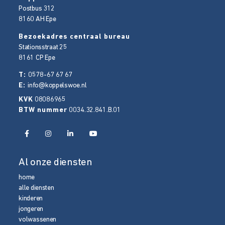
Postbus 312
8160 AH
Epe
Bezoekadres centraal bureau
Stationsstraat 25
8161 CP
Epe
T:
0578-67 67 67
E:
info@koppelswoe.nl
KVK
08086965
BTW nummer
0034.32.841.B.01
Al onze diensten
home
alle diensten
kinderen
jongeren
volwassenen