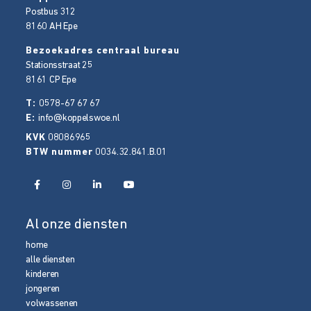
Postbus 312
8160 AH
Epe
Bezoekadres centraal bureau
Stationsstraat 25
8161 CP
Epe
T:
0578-67 67 67
E:
info@koppelswoe.nl
KVK
08086965
BTW nummer
0034.32.841.B.01
Al onze diensten
home
alle diensten
kinderen
jongeren
volwassenen