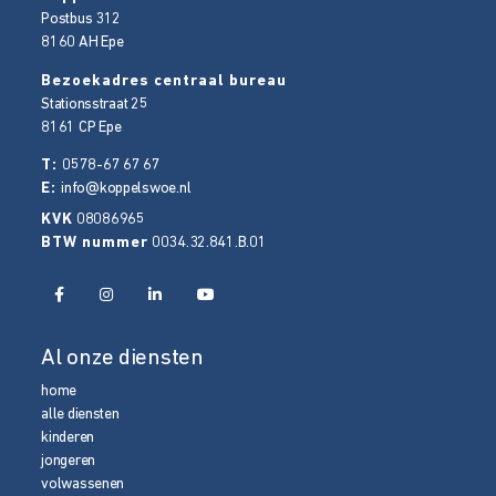
Postbus 312
8160 AH
Epe
Bezoekadres centraal bureau
Stationsstraat 25
8161 CP
Epe
T:
0578-67 67 67
E:
info@koppelswoe.nl
KVK
08086965
BTW nummer
0034.32.841.B.01
Al onze diensten
home
alle diensten
kinderen
jongeren
volwassenen