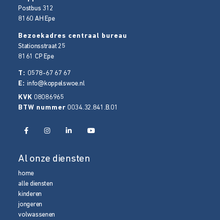
Postbus 312
8160 AH
Epe
Bezoekadres centraal bureau
Stationsstraat 25
8161 CP
Epe
T:
0578-67 67 67
E:
info@koppelswoe.nl
KVK
08086965
BTW nummer
0034.32.841.B.01
Al onze diensten
home
alle diensten
kinderen
jongeren
volwassenen