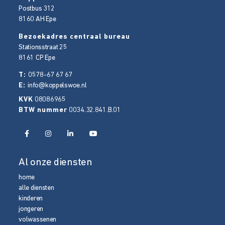
Postbus 312
8160 AH
Epe
Bezoekadres centraal bureau
Stationsstraat 25
8161 CP
Epe
T:
0578-67 67 67
E:
info@koppelswoe.nl
KVK
08086965
BTW nummer
0034.32.841.B.01
Al onze diensten
home
alle diensten
kinderen
jongeren
volwassenen