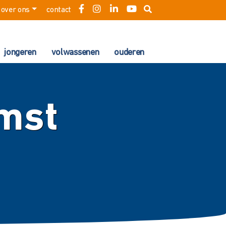
over ons
contact
jongeren
volwassenen
ouderen
mst