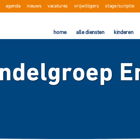
agenda
nieuws
vacatures
vrijwilligers
stage/scriptie
home
alle diensten
kinderen
ndelgroep E