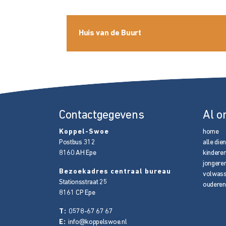
Huis van de Buurt
Contactgegevens
Al o
Koppel-Swoe
home
Postbus 312
alle die
8160 AH
Epe
kindere
jongere
Bezoekadres centraal bureau
volwas
Stationsstraat 25
ouderen
8161 CP
Epe
T:
0578-67 67 67
E:
info@koppelswoe.nl