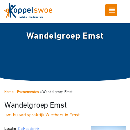
Wandelgroep Emst
Home
»
Evenementen
»
Wandelgroep Emst
Wandelgroep Emst
Ism huisartspraktijk Wiechers in Emst
Locatie
:
De Hezebrink