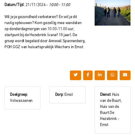
Datum/Tijd
: 21/11/2024 -
10:00 - 11:00
Wil je je gezondheid verbeteren? En wil je dit
rustig opbouwen? Kom gezellig mee wandelen
op donderdagmorgen van 10.00-11.00 uur,
startpunt bij de Hezebrink (vanaf 18 jaar). De
groep wordt begeleid door Annewil Spannenberg,
POH GGZ van huisartspraktijk Wiechers in Emst.
Doelgroep
:
Dorp
: Emst
Dienst
: Huis
Volwassenen
van de Buurt,
Huis van de
Buurt De
Hezebrink -
Emst