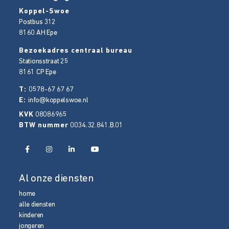
Koppel-Swoe
Postbus 312
8160 AH
Epe
Bezoekadres centraal bureau
Stationsstraat 25
8161 CP
Epe
T:
0578-67 67 67
E:
info@koppelswoe.nl
KVK
08086965
BTW nummer
0034.32.841.B.01
Al onze diensten
home
alle diensten
kinderen
jongeren