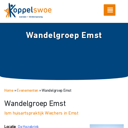
Wandelgroep Emst
Home
»
Evenementen
»
Wandelgroep Emst
Wandelgroep Emst
Ism huisartspraktijk Wiechers in Emst
Locatie
:
De Hezebrink