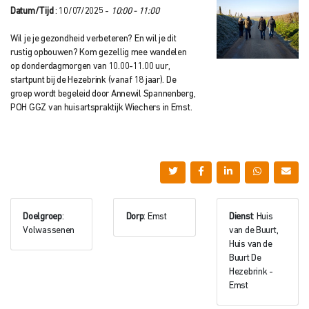
Datum/Tijd
: 10/07/2025 -
10:00 - 11:00
Wil je je gezondheid verbeteren? En wil je dit
rustig opbouwen? Kom gezellig mee wandelen
op donderdagmorgen van 10.00-11.00 uur,
startpunt bij de Hezebrink (vanaf 18 jaar). De
groep wordt begeleid door Annewil Spannenberg,
POH GGZ van huisartspraktijk Wiechers in Emst.
Doelgroep
:
Dorp
: Emst
Dienst
: Huis
Volwassenen
van de Buurt,
Huis van de
Buurt De
Hezebrink -
Emst