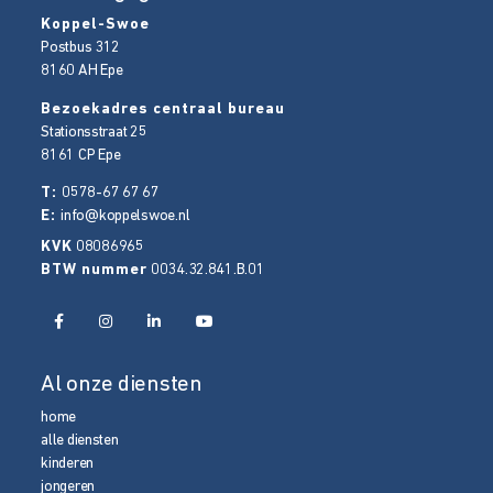
Koppel-Swoe
Postbus 312
8160 AH
Epe
Bezoekadres centraal bureau
Stationsstraat 25
8161 CP
Epe
T:
0578-67 67 67
E:
info@koppelswoe.nl
KVK
08086965
BTW nummer
0034.32.841.B.01
Al onze diensten
home
alle diensten
kinderen
jongeren