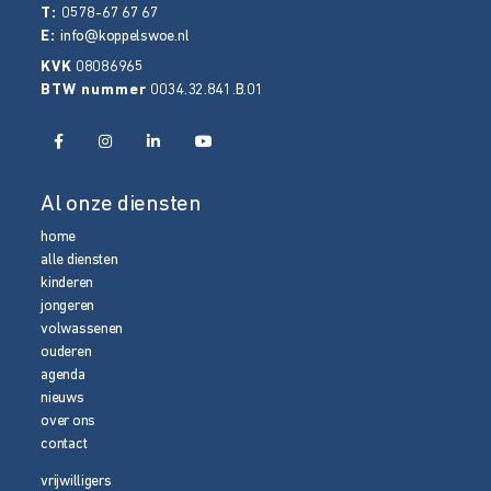
T:
0578-67 67 67
E:
info@koppelswoe.nl
KVK
08086965
BTW nummer
0034.32.841.B.01
Al onze diensten
home
alle diensten
kinderen
jongeren
volwassenen
ouderen
agenda
nieuws
over ons
contact
vrijwilligers