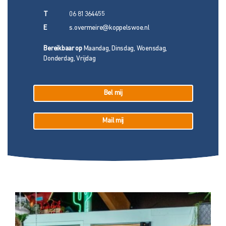
T
06 81364455
E
s.overmeire@koppelswoe.nl
Bereikbaar op
Maandag, Dinsdag, Woensdag,
Donderdag, Vrijdag
Bel mij
Mail mij