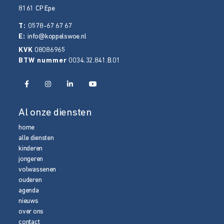
8161 CP
Epe
T:
0578-67 67 67
E:
info@koppelswoe.nl
KVK
08086965
BTW nummer
0034.32.841.B.01
Al onze diensten
home
alle diensten
kinderen
jongeren
volwassenen
ouderen
agenda
nieuws
over ons
contact