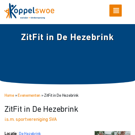
ZitFit in De Hezebrink
Home
»
Evenementen
»
ZitFit in De Hezebrink
ZitFit in De Hezebrink
i.s.m. sportvereniging SVA
Locatie
:
De Hezebrink