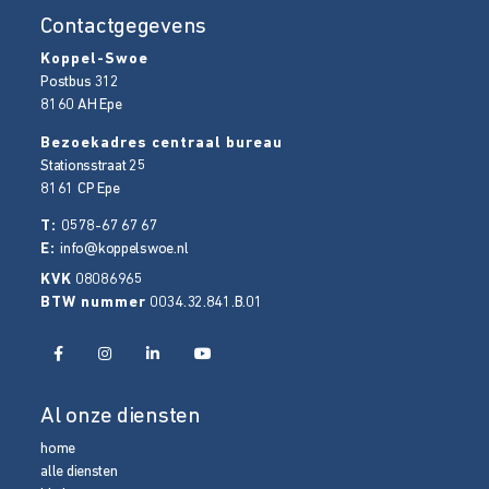
Contactgegevens
Koppel-Swoe
Postbus 312
8160 AH
Epe
Bezoekadres centraal bureau
Stationsstraat 25
8161 CP
Epe
T:
0578-67 67 67
E:
info@koppelswoe.nl
KVK
08086965
BTW nummer
0034.32.841.B.01
Al onze diensten
home
alle diensten