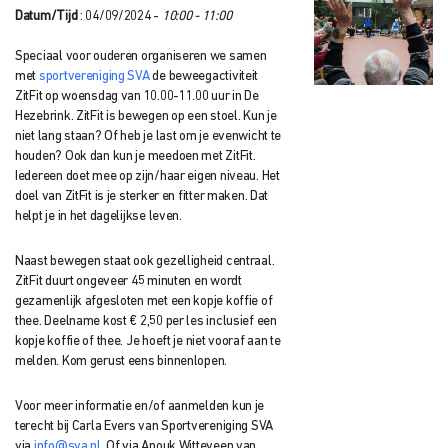
Datum/Tijd
: 04/09/2024 -
10:00 - 11:00
Speciaal voor ouderen organiseren we samen
met
sportvereniging SVA
de beweegactiviteit
ZitFit op woensdag van 10.00-11.00 uur in De
Hezebrink. ZitFit is bewegen op een stoel. Kun je
niet lang staan? Of heb je last om je evenwicht te
houden? Ook dan kun je meedoen met ZitFit.
Iedereen doet mee op zijn/haar eigen niveau. Het
doel van ZitFit is je sterker en fitter maken. Dat
helpt je in het dagelijkse leven.
Naast bewegen staat ook gezelligheid centraal.
ZitFit duurt ongeveer 45 minuten en wordt
gezamenlijk afgesloten met een kopje koffie of
thee. Deelname kost € 2,50 per les inclusief een
kopje koffie of thee. Je hoeft je niet vooraf aan te
melden. Kom gerust eens binnenlopen.
Voor meer informatie en/of aanmelden kun je
terecht bij Carla Evers van Sportvereniging SVA
via
info@sva.nl
. Of via Anouk Witteveen van