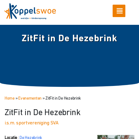
ZitFit in De Hezebrink
Home
»
Evenementen
»
ZitFit in De Hezebrink
ZitFit in De Hezebrink
i.s.m. sportvereniging SVA
Locatie
:
De Hezebrink