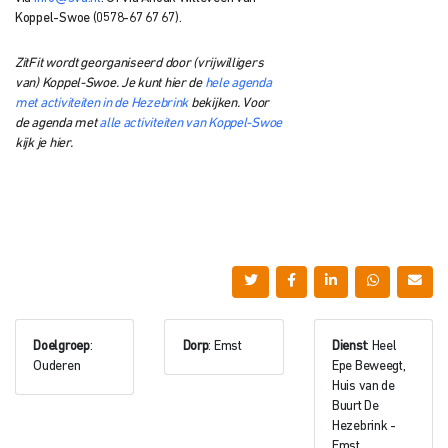
Koppel-Swoe (0578-67 67 67).
ZitFit wordt georganiseerd door (vrijwilligers
van) Koppel-Swoe. Je kunt hier de
hele agenda
met activiteiten in de Hezebrink
bekijken. Voor
de agenda met
alle activiteiten van Koppel-Swoe
kijk je hier.
Doelgroep
:
Dorp
: Emst
Dienst
: Heel
Ouderen
Epe Beweegt,
Huis van de
Buurt De
Hezebrink -
Emst