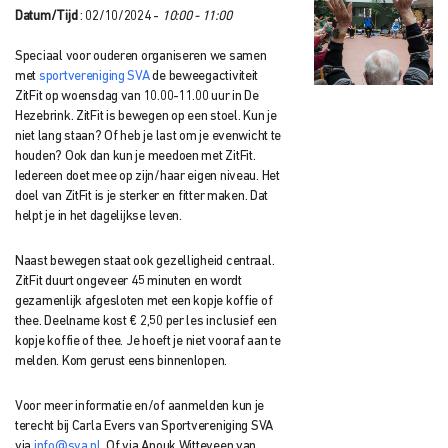
Datum/Tijd
: 02/10/2024 -
10:00 - 11:00
Speciaal voor ouderen organiseren we samen
met
sportvereniging SVA
de beweegactiviteit
ZitFit op woensdag van 10.00-11.00 uur in De
Hezebrink. ZitFit is bewegen op een stoel. Kun je
niet lang staan? Of heb je last om je evenwicht te
houden? Ook dan kun je meedoen met ZitFit.
Iedereen doet mee op zijn/haar eigen niveau. Het
doel van ZitFit is je sterker en fitter maken. Dat
helpt je in het dagelijkse leven.
Naast bewegen staat ook gezelligheid centraal.
ZitFit duurt ongeveer 45 minuten en wordt
gezamenlijk afgesloten met een kopje koffie of
thee. Deelname kost € 2,50 per les inclusief een
kopje koffie of thee. Je hoeft je niet vooraf aan te
melden. Kom gerust eens binnenlopen.
Voor meer informatie en/of aanmelden kun je
terecht bij Carla Evers van Sportvereniging SVA
via
info@sva.nl
. Of via Anouk Witteveen van