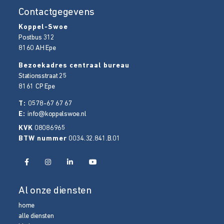
Contactgegevens
Koppel-Swoe
Postbus 312
8160 AH
Epe
Bezoekadres centraal bureau
Stationsstraat 25
8161 CP
Epe
T:
0578-67 67 67
E:
info@koppelswoe.nl
KVK
08086965
BTW nummer
0034.32.841.B.01
Al onze diensten
home
alle diensten