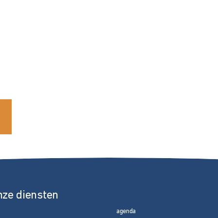
nze diensten
agenda