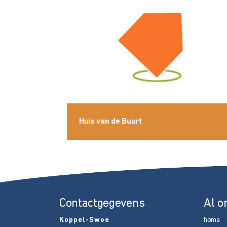
Huis van de Buurt
Contactgegevens
Al o
Koppel-Swoe
home