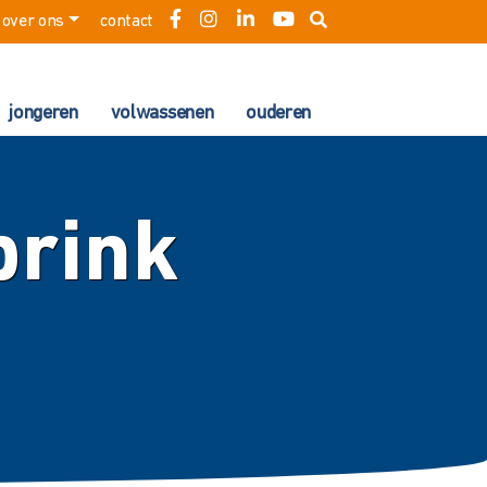
over ons
contact
jongeren
volwassenen
ouderen
brink