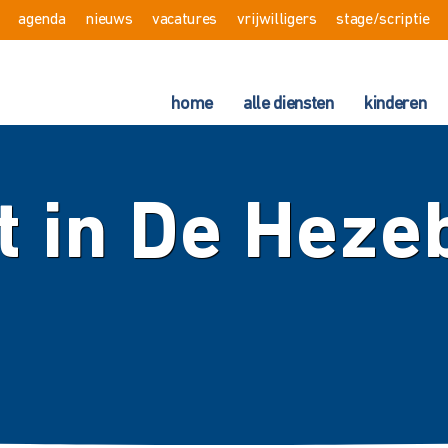
agenda
nieuws
vacatures
vrijwilligers
stage/scriptie
home
alle diensten
kinderen
it in De Heze