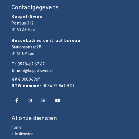
Contactgegevens
Koppel-Swoe
Postbus 312
8160 AH
Epe
Bezoekadres centraal bureau
Stationsstraat 25
8161 CP
Epe
T:
0578-67 67 67
E:
info@koppelswoe.nl
KVK
08086965
BTW nummer
0034.32.841.B.01
Al onze diensten
home
alle diensten