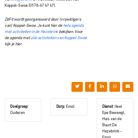
Koppel-Swoe (0578-67 67 67).
ZitFit wordt georganiseerd door (vrijwilligers
van) Koppel-Swoe. Je kunt hier de
hele agenda
met activiteiten in de Hezebrink
bekijken. Voor
de agenda met
alle activiteiten van Koppel-Swoe
kijk je hier.
Doelgroep
:
Dorp
: Emst
Dienst
: Heel
Ouderen
Epe Beweegt,
Huis van de
Buurt De
Hezebrink -
Emst