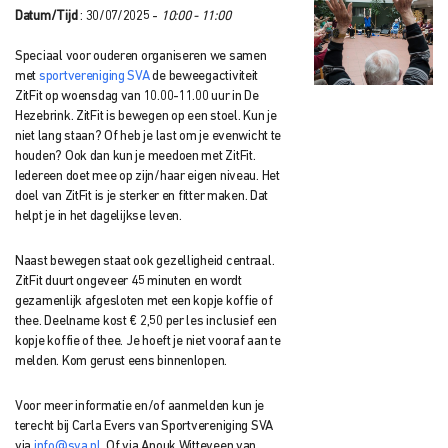
Datum/Tijd
: 30/07/2025 -
10:00 - 11:00
Speciaal voor ouderen organiseren we samen
met
sportvereniging SVA
de beweegactiviteit
ZitFit op woensdag van 10.00-11.00 uur in De
Hezebrink. ZitFit is bewegen op een stoel. Kun je
niet lang staan? Of heb je last om je evenwicht te
houden? Ook dan kun je meedoen met ZitFit.
Iedereen doet mee op zijn/haar eigen niveau. Het
doel van ZitFit is je sterker en fitter maken. Dat
helpt je in het dagelijkse leven.
Naast bewegen staat ook gezelligheid centraal.
ZitFit duurt ongeveer 45 minuten en wordt
gezamenlijk afgesloten met een kopje koffie of
thee. Deelname kost € 2,50 per les inclusief een
kopje koffie of thee. Je hoeft je niet vooraf aan te
melden. Kom gerust eens binnenlopen.
Voor meer informatie en/of aanmelden kun je
terecht bij Carla Evers van Sportvereniging SVA
via
info@sva.nl
. Of via Anouk Witteveen van