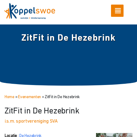
ZitFit in De Hezebrink
Home
»
Evenementen
»
ZitFit in De Hezebrink
ZitFit in De Hezebrink
i.s.m. sportvereniging SVA
Locatie
:
De Hezebrink