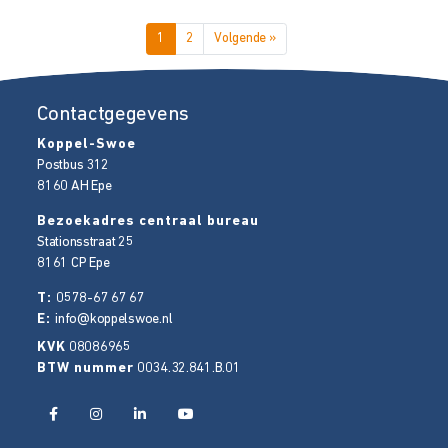
1
2
Volgende »
Contactgegevens
Koppel-Swoe
Postbus 312
8160 AH
Epe
Bezoekadres centraal bureau
Stationsstraat 25
8161 CP
Epe
T:
0578-67 67 67
E:
info@koppelswoe.nl
KVK
08086965
BTW nummer
0034.32.841.B.01