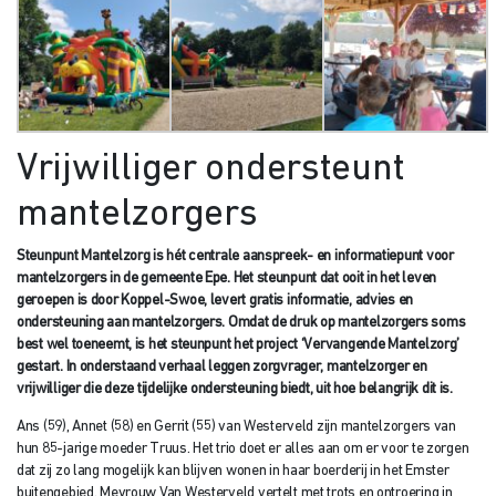
Vrijwilliger ondersteunt
mantelzorgers
Steunpunt Mantelzorg is hét centrale aanspreek- en informatiepunt voor
mantelzorgers in de gemeente Epe. Het steunpunt dat ooit in het leven
geroepen is door Koppel-Swoe, levert gratis informatie, advies en
ondersteuning aan mantelzorgers. Omdat de druk op mantelzorgers soms
best wel toeneemt, is het steunpunt het project ‘Vervangende Mantelzorg’
gestart. In onderstaand verhaal leggen zorgvrager, mantelzorger en
vrijwilliger die deze tijdelijke ondersteuning biedt, uit hoe belangrijk dit is.
Ans (59), Annet (58) en Gerrit (55) van Westerveld zijn mantelzorgers van
hun 85-jarige moeder Truus. Het trio doet er alles aan om er voor te zorgen
dat zij zo lang mogelijk kan blijven wonen in haar boerderij in het Emster
buitengebied. Mevrouw Van Westerveld vertelt met trots en ontroering in