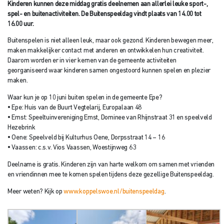
Kinderen kunnen deze middag gratis deelnemen aan allerlei leuke sport-,
spel- en buitenactiviteiten. De Buitenspeeldag vindt plaats van 14.00 tot
16.00 uur.
Buitenspelen is niet alleen leuk, maar ook gezond. Kinderen bewegen meer,
maken makkelijker contact met anderen en ontwikkelen hun creativiteit.
Daarom worden er in vier kernen van de gemeente activiteiten
georganiseerd waar kinderen samen ongestoord kunnen spelen en plezier
maken.
Waar kun je op 10 juni buiten spelen in de gemeente Epe?
• Epe: Huis van de Buurt Vegtelarij, Europalaan 48
• Emst: Speeltuinvereniging Emst, Dominee van Rhijnstraat 31 en speelveld
Hezebrink
• Oene: Speelveld bij Kulturhus Oene, Dorpsstraat 14 – 16
• Vaassen: c.s.v. Vios Vaassen, Woestijnweg 63
Deelname is gratis. Kinderen zijn van harte welkom om samen met vrienden
en vriendinnen mee te komen spelen tijdens deze gezellige Buitenspeeldag.
Meer weten? Kijk op
www.koppelswoe.nl/buitenspeeldag
.