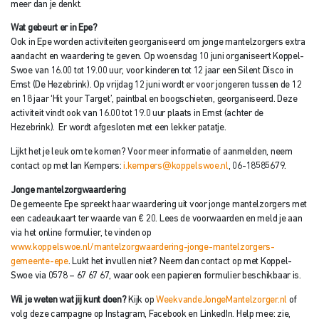
meer dan je denkt.
Wat gebeurt er in Epe?
Ook in Epe worden activiteiten georganiseerd om jonge mantelzorgers extra
aandacht en waardering te geven. Op woensdag 10 juni organiseert Koppel-
Swoe van 16.00 tot 19.00 uur, voor kinderen tot 12 jaar een Silent Disco in
Emst (De Hezebrink). Op vrijdag 12 juni wordt er voor jongeren tussen de 12
en 18 jaar ‘Hit your Target’, paintbal en boogschieten, georganiseerd. Deze
activiteit vindt ook van 16.00 tot 19.0 uur plaats in Emst (achter de
Hezebrink). Er wordt afgesloten met een lekker patatje.
Lijkt het je leuk om te komen? Voor meer informatie of aanmelden, neem
contact op met Ian Kempers:
i.kempers@koppelswoe.nl
, 06-18585679.
Jonge mantelzorgwaardering
De gemeente Epe spreekt haar waardering uit voor jonge mantelzorgers met
een cadeaukaart ter waarde van € 20. Lees de voorwaarden en meld je aan
via het online formulier, te vinden op
www.koppelswoe.nl/mantelzorgwaardering-jonge-mantelzorgers-
gemeente-epe
. Lukt het invullen niet? Neem dan contact op met Koppel-
Swoe via 0578 – 67 67 67, waar ook een papieren formulier beschikbaar is.
Wil je weten wat jij kunt doen?
Kijk op
WeekvandeJongeMantelzorger.nl
of
volg deze campagne op Instagram, Facebook en LinkedIn. Help mee: zie,