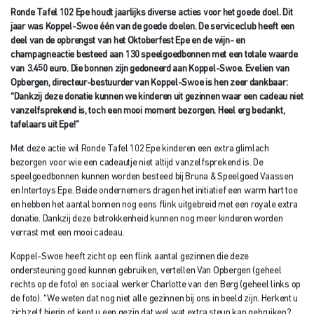
Ronde Tafel 102 Epe houdt jaarlijks diverse acties voor het goede doel. Dit
jaar was Koppel-Swoe één van de goede doelen. De serviceclub heeft een
deel van de opbrengst van het Oktoberfest Epe en de wijn- en
champagneactie besteed aan 130 speelgoedbonnen met een totale waarde
van 3.450 euro. Die bonnen zijn gedoneerd aan Koppel-Swoe. Evelien van
Opbergen, directeur-bestuurder van Koppel-Swoe is hen zeer dankbaar:
“Dankzij deze donatie kunnen we kinderen uit gezinnen waar een cadeau niet
vanzelfsprekend is, toch een mooi moment bezorgen. Heel erg bedankt,
tafelaars uit Epe!”
Met deze actie wil Ronde Tafel 102 Epe kinderen een extra glimlach
bezorgen voor wie een cadeautje niet altijd vanzelfsprekend is. De
speelgoedbonnen kunnen worden besteed bij Bruna & Speelgoed Vaassen
en Intertoys Epe. Beide ondernemers dragen het initiatief een warm hart toe
en hebben het aantal bonnen nog eens flink uitgebreid met een royale extra
donatie. Dankzij deze betrokkenheid kunnen nog meer kinderen worden
verrast met een mooi cadeau.
Koppel-Swoe heeft zicht op een flink aantal gezinnen die deze
ondersteuning goed kunnen gebruiken, vertellen Van Opbergen (geheel
rechts op de foto) en sociaal werker Charlotte van den Berg (geheel links op
de foto). “We weten dat nog niet alle gezinnen bij ons in beeld zijn. Herkent u
zichzelf hierin of kent u een gezin dat wel wat extra steun kan gebruiken?