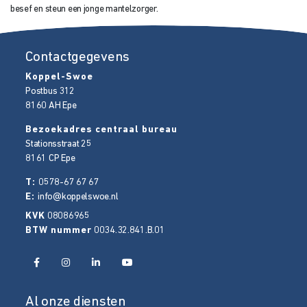
besef en steun een jonge mantelzorger.
Contactgegevens
Koppel-Swoe
Postbus 312
8160 AH
Epe
Bezoekadres centraal bureau
Stationsstraat 25
8161 CP
Epe
T:
0578-67 67 67
E:
info@koppelswoe.nl
KVK
08086965
BTW nummer
0034.32.841.B.01
Al onze diensten