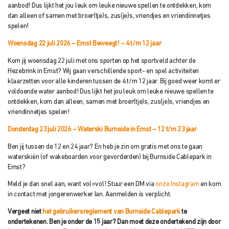
aanbod! Dus lijkt het jou leuk om leuke nieuwe spellen te ontdekken, kom
dan alleen of samen met broer(tje)s, zus(je)s, vriendjes en vriendinnetjes
spelen!
Woensdag 22 juli 2026 – Emst Beweegt!
– 4 t/m 12 jaar
Kom jij woensdag 22 juli met ons sporten op het sportveld achter de
Hezebrink in Emst? Wij gaan verschillende sport- en spel activiteiten
klaarzetten voor alle kinderen tussen de 4 t/m 12 jaar. Bij goed weer komt er
voldoende water aanbod! Dus lijkt het jou leuk om leuke nieuwe spellen te
ontdekken, kom dan alleen, samen met broer(tje)s, zus(je)s, vriendjes en
vriendinnetjes spelen!
Donderdag 23 juli 2026 –
Waterski
Burnside in Emst – 12 t/m 23 jaar
Ben jij tussen de 12 en 24 jaar? En heb je zin om gratis met ons te gaan
waterskiën (of wakeboarden voor gevorderden) bij Burnside Cablepark in
Emst?
Meld je dan snel aan, want vol=vol! Stuur een DM via
onze Instagram
en kom
in contact met jongerenwerker Ian. Aanmelden is verplicht.
Vergeet niet
het gebruikersreglement van Burnside Cablepark
te
ondertekenen. Ben je onder de 15 jaar? Dan moet deze ondertekend zijn
door