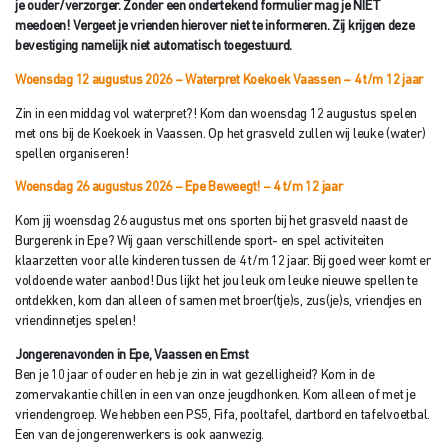
je ouder/verzorger. Zonder een ondertekend formulier mag je NIET
meedoen! Vergeet je vrienden hierover niet te informeren. Zij krijgen deze
bevestiging namelijk niet automatisch toegestuurd.
Woensdag 12 augustus 2026 – Waterpret Koekoek Vaassen
– 4 t/m 12 jaar
Zin in een middag vol waterpret?! Kom dan woensdag 12 augustus spelen
met ons bij de Koekoek in Vaassen. Op het grasveld zullen wij leuke (water)
spellen organiseren!
Woensdag 26 augustus 2026 – Epe Beweegt!
– 4 t/m 12 jaar
Kom jij woensdag 26 augustus met ons sporten bij het grasveld naast de
Burgerenk in Epe? Wij gaan verschillende sport- en spel activiteiten
klaarzetten voor alle kinderen tussen de 4 t/m 12 jaar. Bij goed weer komt er
voldoende water aanbod! Dus lijkt het jou leuk om leuke nieuwe spellen te
ontdekken, kom dan alleen of samen met broer(tje)s, zus(je)s, vriendjes en
vriendinnetjes spelen!
Jongerenavonden in Epe, Vaassen en Emst
Ben je 10 jaar of ouder en heb je zin in wat gezelligheid? Kom in de
zomervakantie chillen in een van onze jeugdhonken. Kom alleen of met je
vriendengroep. We hebben een PS5, Fifa, pooltafel, dartbord en tafelvoetbal.
Een van de jongerenwerkers is ook aanwezig.