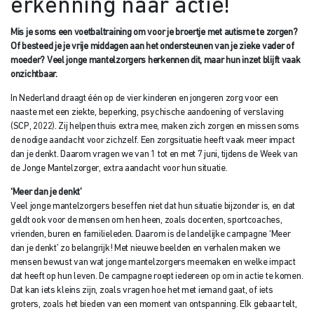
erkenning naar actie!
Mis je soms een voetbaltraining om voor je broertje met autisme te zorgen?
Of besteed je je vrije middagen aan het ondersteunen van je zieke vader of
moeder? Veel jonge mantelzorgers herkennen dit, maar hun inzet blijft vaak
onzichtbaar.
In Nederland draagt één op de vier kinderen en jongeren zorg voor een
naaste met een ziekte, beperking, psychische aandoening of verslaving
(SCP, 2022). Zij helpen thuis extra mee, maken zich zorgen en missen soms
de nodige aandacht voor zichzelf. Een zorgsituatie heeft vaak meer impact
dan je denkt. Daarom vragen we van 1 tot en met 7 juni, tijdens de Week van
de Jonge Mantelzorger, extra aandacht voor hun situatie.
‘Meer dan je denkt’
Veel jonge mantelzorgers beseffen niet dat hun situatie bijzonder is, en dat
geldt ook voor de mensen om hen heen, zoals docenten, sportcoaches,
vrienden, buren en familieleden. Daarom is de landelijke campagne ‘Meer
dan je denkt’ zo belangrijk! Met nieuwe beelden en verhalen maken we
mensen bewust van wat jonge mantelzorgers meemaken en welke impact
dat heeft op hun leven. De campagne roept iedereen op om in actie te komen.
Dat kan iets kleins zijn, zoals vragen hoe het met iemand gaat, of iets
groters, zoals het bieden van een moment van ontspanning. Elk gebaar telt,