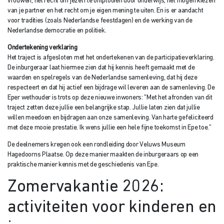
vrouwen, het recht om jezelf te ontplooien door onderwijs, het mogen kiezen
van je partner en het recht om je eigen mening te uiten. En is er aandacht
voor tradities (zoals Nederlandse feestdagen) en de werking van de
Nederlandse democratie en politiek.
Ondertekening verklaring
Het traject is afgesloten met het ondertekenen van de participatieverklaring.
De inburgeraar laat hiermee zien dat hij kennis heeft gemaakt met de
waarden en spelregels van de Nederlandse samenleving, dat hij deze
respecteert en dat hij actief een bijdrage wil leveren aan de samenleving. De
Eper wethouder is trots op deze nieuwe inwoners: ”Met het afronden van dit
traject zetten deze jullie een belangrijke stap. Jullie laten zien dat jullie
willen meedoen en bijdragen aan onze samenleving. Van harte gefeliciteerd
met deze mooie prestatie. Ik wens jullie een hele fijne toekomst in Epe toe.”
De deelnemers kregen ook een rondleiding door Veluws Museum
Hagedoorns Plaatse. Op deze manier maakten de inburgeraars op een
praktische manier kennis met de geschiedenis van Epe.
Zomervakantie 2026:
activiteiten voor kinderen en