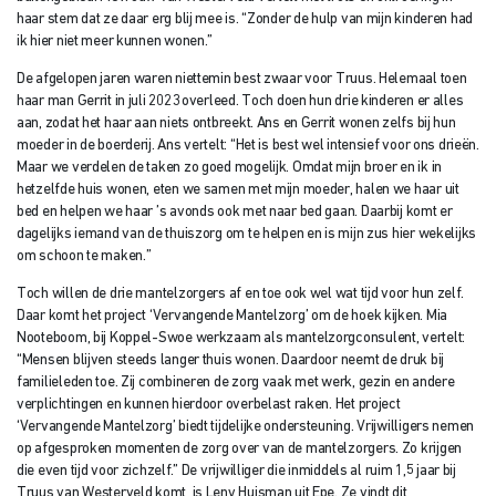
haar stem dat ze daar erg blij mee is. “Zonder de hulp van mijn kinderen had
ik hier niet meer kunnen wonen.”
De afgelopen jaren waren niettemin best zwaar voor Truus. Helemaal toen
haar man Gerrit in juli 2023 overleed. Toch doen hun drie kinderen er alles
aan, zodat het haar aan niets ontbreekt. Ans en Gerrit wonen zelfs bij hun
moeder in de boerderij. Ans vertelt: “Het is best wel intensief voor ons drieën.
Maar we verdelen de taken zo goed mogelijk. Omdat mijn broer en ik in
hetzelfde huis wonen, eten we samen met mijn moeder, halen we haar uit
bed en helpen we haar ’s avonds ook met naar bed gaan. Daarbij komt er
dagelijks iemand van de thuiszorg om te helpen en is mijn zus hier wekelijks
om schoon te maken.”
Toch willen de drie mantelzorgers af en toe ook wel wat tijd voor hun zelf.
Daar komt het project ‘Vervangende Mantelzorg’ om de hoek kijken. Mia
Nooteboom, bij Koppel-Swoe werkzaam als mantelzorgconsulent, vertelt:
“Mensen blijven steeds langer thuis wonen. Daardoor neemt de druk bij
familieleden toe. Zij combineren de zorg vaak met werk, gezin en andere
verplichtingen en kunnen hierdoor overbelast raken. Het project
‘Vervangende Mantelzorg’ biedt tijdelijke ondersteuning. Vrijwilligers nemen
op afgesproken momenten de zorg over van de mantelzorgers. Zo krijgen
die even tijd voor zichzelf.” De vrijwilliger die inmiddels al ruim 1,5 jaar bij
Truus van Westerveld komt, is Leny Huisman uit Epe. Ze vindt dit