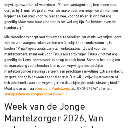
vrijwilligerswerk heel waardevol. “Elke maandagmiddag ben ik een paar
uurtjes bij Truus. We praten wat, we maken een ommetje, we drinken een
kopje thee. Het stelt voor mij niet zo veel voor. Sterker: ik vind het erg
gezellig. Maar voor haar kinderen is het wel erg fijn. Die hebben even de
handen vrij.”
Mia Nooteboom hoopt met dit verhaal te bereiken dat er nieuwe vrijwilligers
zijn die zich aangesproken voelen om (tijdelijk) deze ondersteuning te
bieden. “Vrijwilligers zoals Leny zijn onbetaalbaar. Zowel voor de
mantelzorgers, maar ook voor Truus als zorgvrager. Truus vindt het erg
gezellig dat Leny iedere week even op bezoek komt. Soms is het lastig om
de mantelzorg vol te houden. Dan is een vrijwilliger die tijdelijke
mantelzorgondersteuning verleent een prachtige aanvulling. Extra aandacht
en gezelschap is gewoon zeer belangrijk. Dus wil jij vrijwilliger worden of
heb je behoefte aan een vrijwilliger die deze tijdelijke ondersteuning biedt?
Meld je dan aan via
Steunpunt Mantelzorg
, tel.: 0578-676767 of email:
steunpuntmantelzorg@koppelswoe.nl
.”
Week van de Jonge
Mantelzorger 2026, Van