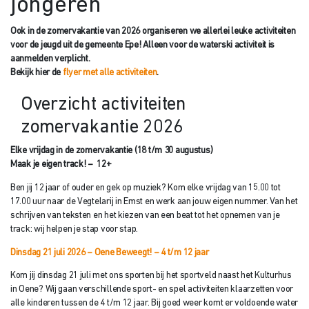
jongeren
Ook in de zomervakantie van 2026 organiseren we allerlei leuke activiteiten
voor de jeugd uit de gemeente Epe! Alleen voor de waterski activiteit is
aanmelden verplicht.
Bekijk hier de
flyer met alle activiteiten
.
Overzicht activiteiten
zomervakantie 2026
Elke vrijdag in de zomervakantie (18 t/m 30 augustus)
Maak je eigen track! – 12+
Ben jij 12 jaar of ouder en gek op muziek? Kom elke vrijdag van 15.00 tot
17.00 uur naar de Vegtelarij in Emst en werk aan jouw eigen nummer. Van het
schrijven van teksten en het kiezen van een beat tot het opnemen van je
track: wij helpen je stap voor stap.
Dinsdag 21 juli 2026 – Oene Beweegt! – 4 t/m 12 jaar
Kom jij dinsdag 21 juli met ons sporten bij het sportveld naast het Kulturhus
in Oene? Wij gaan verschillende sport- en spel activiteiten klaarzetten voor
alle kinderen tussen de 4 t/m 12 jaar. Bij goed weer komt er voldoende water