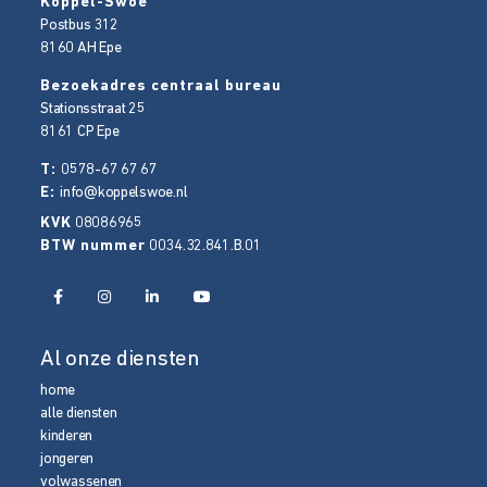
Koppel-Swoe
Postbus 312
8160 AH
Epe
Bezoekadres centraal bureau
Stationsstraat 25
8161 CP
Epe
T:
0578-67 67 67
E:
info@koppelswoe.nl
KVK
08086965
BTW nummer
0034.32.841.B.01
Al onze diensten
home
alle diensten
kinderen
jongeren
volwassenen