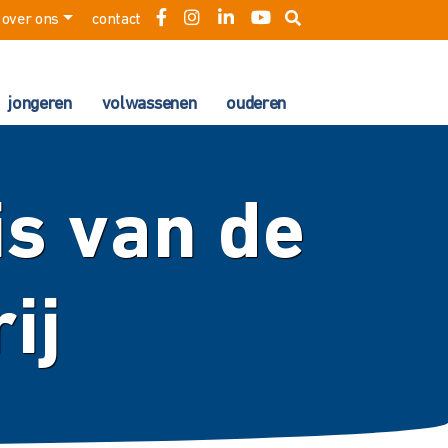
over ons
contact
jongeren
volwassenen
ouderen
s van de
ij