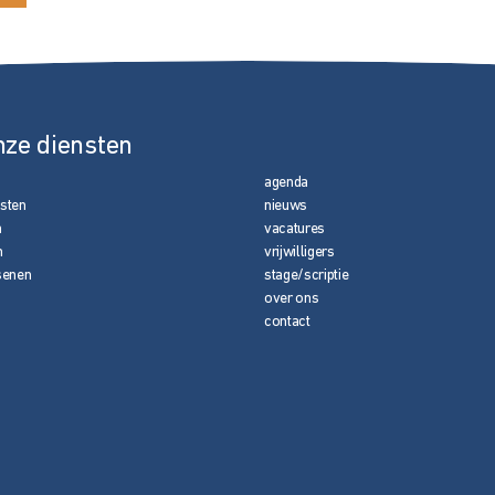
nze diensten
agenda
nsten
nieuws
n
vacatures
n
vrijwilligers
senen
stage/scriptie
over ons
contact