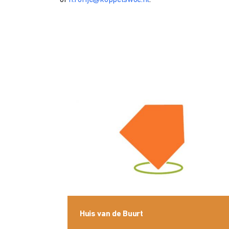
of
h.rorije@koppelswoe.nl
.
Huis van de Buurt