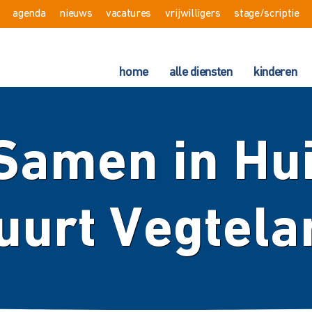
agenda
nieuws
vacatures
vrijwilligers
stage/scriptie
home
alle diensten
kinderen
amen in Hui
uurt Vegtelar