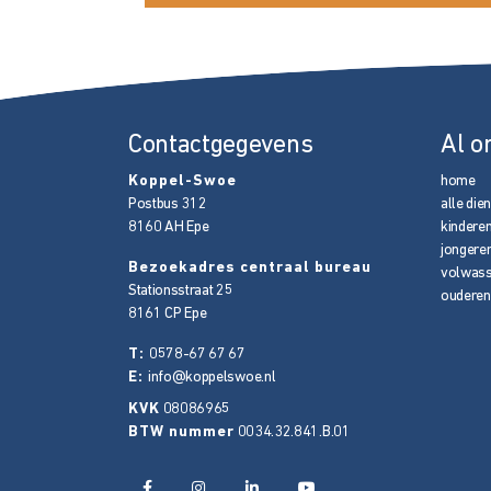
Contactgegevens
Al o
Koppel-Swoe
home
Postbus 312
alle die
8160 AH
Epe
kindere
jongere
Bezoekadres centraal bureau
volwas
Stationsstraat 25
ouderen
8161 CP
Epe
T:
0578-67 67 67
E:
info@koppelswoe.nl
KVK
08086965
BTW nummer
0034.32.841.B.01