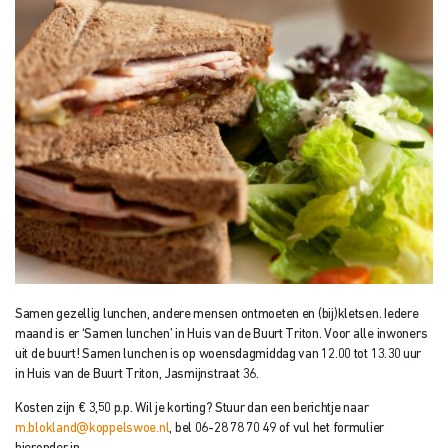
Samen gezellig lunchen, andere mensen ontmoeten en (bij)kletsen. Iedere
maand is er ‘Samen lunchen’ in Huis van de Buurt Triton. Voor alle inwoners
uit de buurt! Samen lunchen is op woensdagmiddag van 12.00 tot 13.30 uur
in Huis van de Buurt Triton, Jasmijnstraat 36.
Kosten zijn € 3,50 p.p.
Wil je korting? Stuur dan een berichtje naar
m.blokland@koppelswoe.nl
, bel 06-28 78 70 49 of vul het formulier