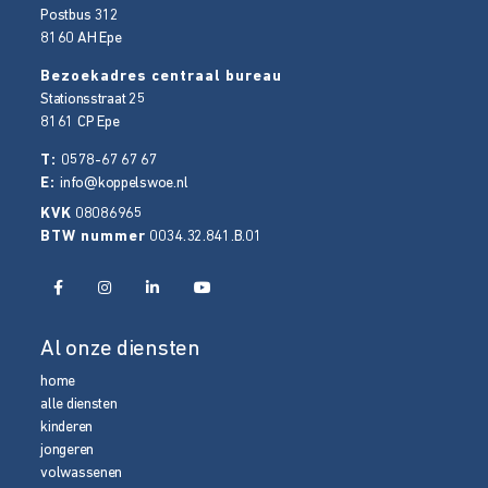
Postbus 312
8160 AH
Epe
Bezoekadres centraal bureau
Stationsstraat 25
8161 CP
Epe
T:
0578-67 67 67
E:
info@koppelswoe.nl
KVK
08086965
BTW nummer
0034.32.841.B.01
Al onze diensten
home
alle diensten
kinderen
jongeren
volwassenen