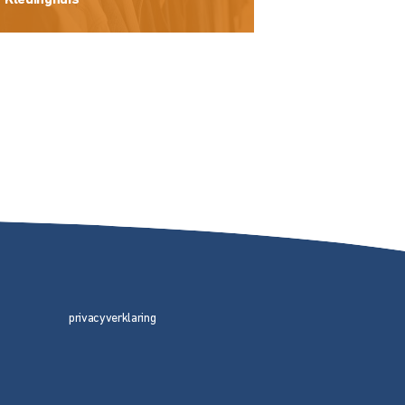
Kledinghuis
privacyverklaring