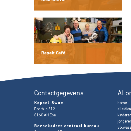
Buurtkoffie
Repair Café
Contactgegevens
Al o
Koppel-Swoe
home
Postbus 312
alle die
8160 AH
Epe
kindere
jongere
Bezoekadres centraal bureau
volwas