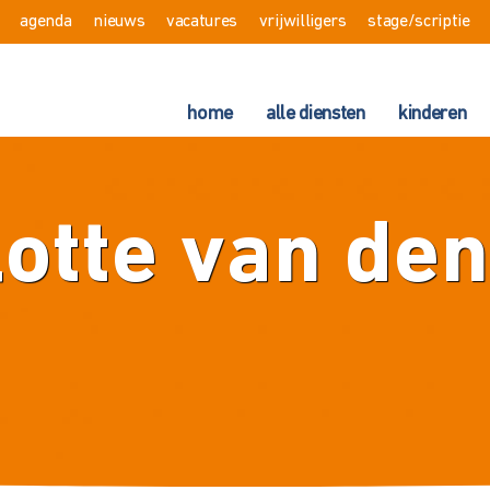
agenda
nieuws
vacatures
vrijwilligers
stage/scriptie
home
alle diensten
kinderen
otte van de