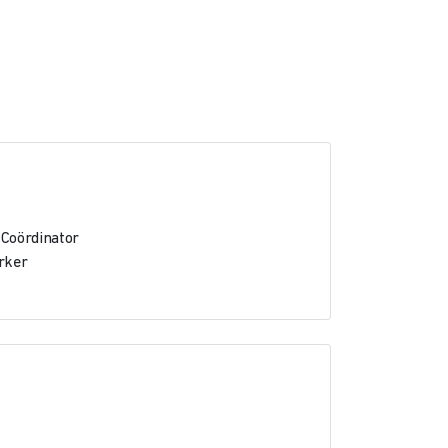
l
 Coördinator
rker