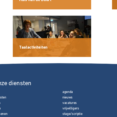
Huis van de Buurt
Taalactiviteiten
nze diensten
agenda
nsten
nieuws
n
vacatures
n
vrijwilligers
senen
stage/scriptie