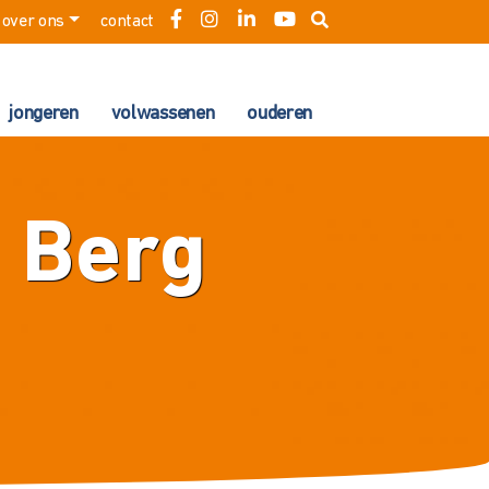
over ons
contact
jongeren
volwassenen
ouderen
n Berg