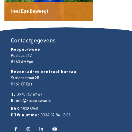
Heel Epe Beweegt
Contactgegevens
Koppel-Swoe
Postbus 312
8160 AH
Epe
Bezoekadres centraal bureau
Stationsstraat 25
8161 CP
Epe
T:
0578-67 67 67
E:
info@koppelswoe.nl
KVK
08086965
BTW nummer
0034.32.841.B.01