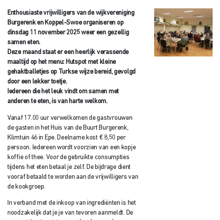
Enthousiaste vrijwilligers van de wijkvereniging
Burgerenk en Koppel-Swoe organiseren op
dinsdag 11 november 2025 weer een gezellig
samen eten.
Deze maand staat er een heerlijk verassende
maaltijd op het menu: Hutspot met kleine
gehaktballetjes op Turkse wijze bereid, gevolgd
door een lekker toetje.
Iedereen die het leuk vindt om samen met
anderen te eten, is van harte welkom.
Vanaf 17.00 uur verwelkomen de gastvrouwen
de gasten in het Huis van de Buurt Burgerenk,
Klimtuin 46 in Epe. Deelname kost € 8,50 per
persoon. Iedereen wordt voorzien van een kopje
koffie of thee. Voor de gebruikte consumpties
tijdens het eten betaal je zelf. De bijdrage dient
vooraf betaald te worden aan de vrijwilligers van
de kookgroep.
In verband met de inkoop van ingrediënten is het
noodzakelijk dat je je van tevoren aanmeldt. De