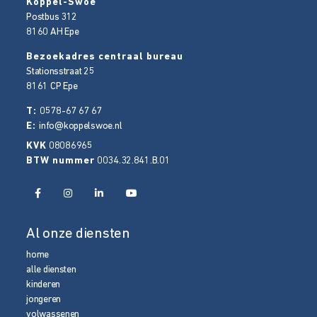
Koppel-Swoe
Postbus 312
8160 AH
Epe
Bezoekadres centraal bureau
Stationsstraat 25
8161 CP
Epe
T:
0578-67 67 67
E:
info@koppelswoe.nl
KVK
08086965
BTW nummer
0034.32.841.B.01
Al onze diensten
home
alle diensten
kinderen
jongeren
volwassenen