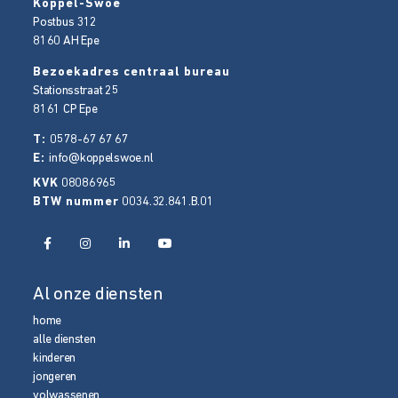
Koppel-Swoe
Postbus 312
8160 AH
Epe
Bezoekadres centraal bureau
Stationsstraat 25
8161 CP
Epe
T:
0578-67 67 67
E:
info@koppelswoe.nl
KVK
08086965
BTW nummer
0034.32.841.B.01
Al onze diensten
home
alle diensten
kinderen
jongeren
volwassenen