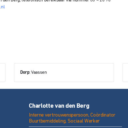
an den Berg, telefonisch bereikbaar via nummer 06 – 28 78
.nl
Dorp
: Vaassen
Charlotte van den Berg
Interne vertrouwenspersoon, Coördinator
Buurtbemiddeling, Sociaal Werker