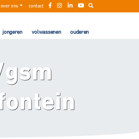
over ons
contact
jongeren
volwassenen
ouderen
t/gsm
fontein