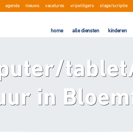
agenda
nieuws
vacatures
vrijwilligers
stage/scriptie
home
alle diensten
kinderen
uter/table
uur in Bloem