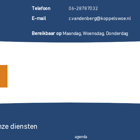
T
elefoon
06-28787032
E
-mail
c.vandenberg@koppelswoe.nl
Bereikbaar op
Maandag, Woensdag, Donderdag
nze diensten
agenda