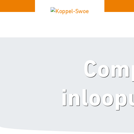
Comp
inloop