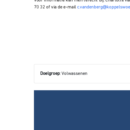
Voor informatie kan men terecht bij: Charlotte v
70 32 of via de e-mail
c.vandenberg@koppelswoe
Doelgroep
: Volwassenen