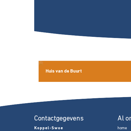
Huis van de Buurt
Contactgegevens
Al o
Koppel-Swoe
home