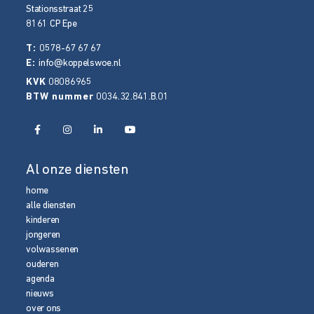
Stationsstraat 25
8161 CP
Epe
T:
0578-67 67 67
E:
info@koppelswoe.nl
KVK
08086965
BTW nummer
0034.32.841.B.01
Al onze diensten
home
alle diensten
kinderen
jongeren
volwassenen
ouderen
agenda
nieuws
over ons