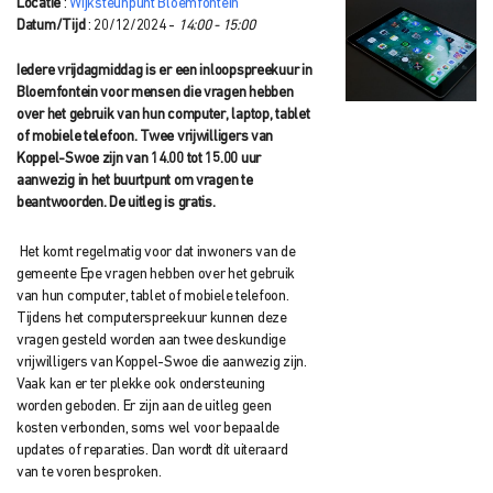
Locatie
:
Wijksteunpunt Bloemfontein
Datum/Tijd
: 20/12/2024 -
14:00 - 15:00
Iedere vrijdagmiddag is er een inloopspreekuur in
Bloemfontein voor mensen die vragen hebben
over het gebruik van hun computer, laptop, tablet
of mobiele telefoon. Twee vrijwilligers van
Koppel-Swoe zijn van 14.00 tot 15.00 uur
aanwezig in het buurtpunt om vragen te
beantwoorden. De uitleg is gratis.
Het komt regelmatig voor dat inwoners van de
gemeente Epe vragen hebben over het gebruik
van hun computer, tablet of mobiele telefoon.
Tijdens het computerspreekuur kunnen deze
vragen gesteld worden aan twee deskundige
vrijwilligers van Koppel-Swoe die aanwezig zijn.
Vaak kan er ter plekke ook ondersteuning
worden geboden. Er zijn aan de uitleg geen
kosten verbonden, soms wel voor bepaalde
updates of reparaties. Dan wordt dit uiteraard
van te voren besproken.