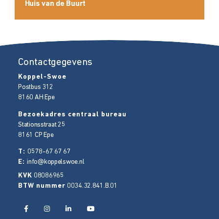
Huis van de Buurt
Contactgegevens
Koppel-Swoe
Postbus 312
8160 AH
Epe
Bezoekadres centraal bureau
Stationsstraat 25
8161 CP
Epe
T:
0578-67 67 67
E:
info@koppelswoe.nl
KVK
08086965
BTW nummer
0034.32.841.B.01