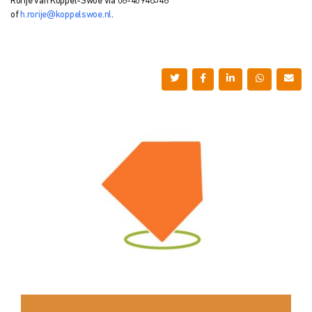
Rorije van Koppel-Swoe via 06-40948546
of
h.rorije@koppelswoe.nl
.