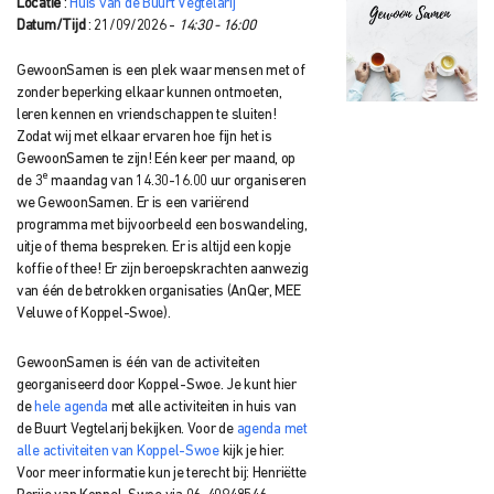
Locatie
:
Huis van de Buurt Vegtelarij
Datum/Tijd
: 21/09/2026 -
14:30 - 16:00
GewoonSamen is een plek waar mensen met of
zonder beperking elkaar kunnen ontmoeten,
leren kennen en vriendschappen te sluiten!
Zodat wij met elkaar ervaren hoe fijn het is
GewoonSamen te zijn! Eén keer per maand, op
e
de 3
maandag van 14.30-16.00 uur organiseren
we GewoonSamen. Er is een variërend
programma met bijvoorbeeld een boswandeling,
uitje of thema bespreken. Er is altijd een kopje
koffie of thee! Er zijn beroepskrachten aanwezig
van één de betrokken organisaties (AnQer, MEE
Veluwe of Koppel-Swoe).
GewoonSamen is één van de activiteiten
georganiseerd door Koppel-Swoe. Je kunt hier
de
hele agenda
met alle activiteiten in huis van
de Buurt Vegtelarij bekijken. Voor de
agenda met
alle activiteiten van Koppel-Swoe
kijk je hier.
Voor meer informatie kun je terecht bij: Henriëtte