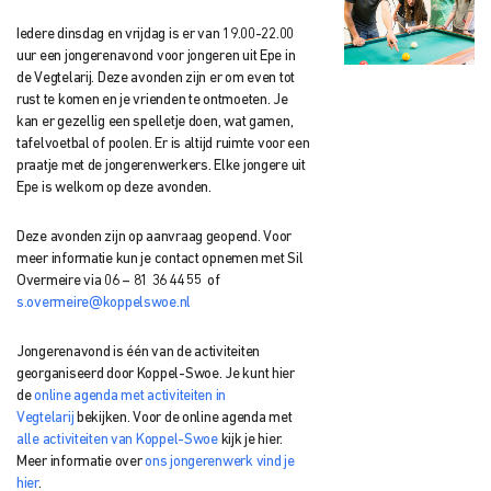
Iedere dinsdag en vrijdag is er van 19.00-22.00
uur een jongerenavond voor jongeren uit Epe in
de Vegtelarij. Deze avonden zijn er om even tot
rust te komen en je vrienden te ontmoeten. Je
kan er gezellig een spelletje doen, wat gamen,
tafelvoetbal of poolen. Er is altijd ruimte voor een
praatje met de jongerenwerkers. Elke jongere uit
Epe is welkom op deze avonden.
Deze avonden zijn op aanvraag geopend. Voor
meer informatie kun je contact opnemen met Sil
Overmeire via 06 – 81 36 44 55 of
s.overmeire@koppelswoe.nl
Jongerenavond is één van de activiteiten
georganiseerd door Koppel-Swoe. Je kunt hier
de
online agenda met activiteiten in
Vegtelarij
bekijken. Voor de online agenda met
alle activiteiten van Koppel-Swoe
kijk je hier.
Meer informatie over
ons jongerenwerk vind je
hier
.