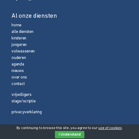
Al onze diensten
home
alle diensten
kinderen
jongeren
volwassenen
ouderen
agenda
nieuws
over ons
contact
vrijwilligers
stage/scriptie
privacyverklaring
By continuing to browse this site, you agree to our
use of cookies
.
© 2026 Media Magneet
I Understand