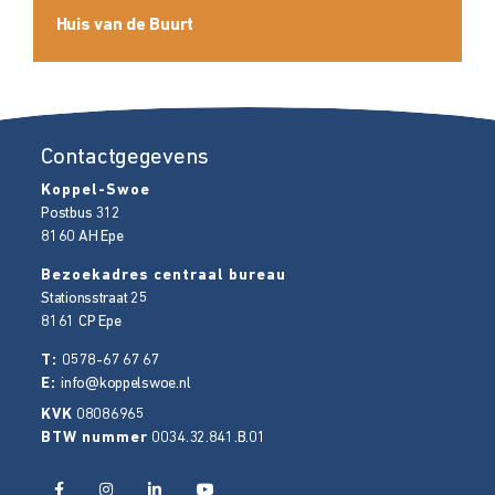
Huis van de Buurt
Contactgegevens
Koppel-Swoe
Postbus 312
8160 AH
Epe
Bezoekadres centraal bureau
Stationsstraat 25
8161 CP
Epe
T:
0578-67 67 67
E:
info@koppelswoe.nl
KVK
08086965
BTW nummer
0034.32.841.B.01