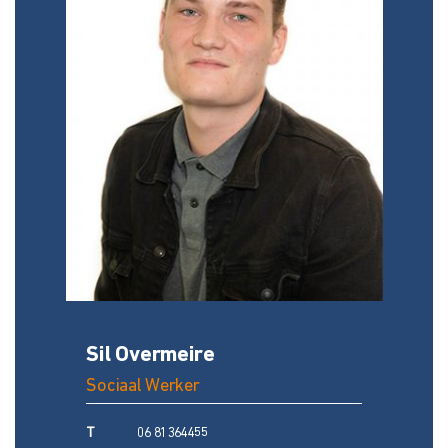
Sil Overmeire
Sociaal Werker
T
06 81364455