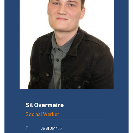
Sil Overmeire
Sociaal Werker
T
06 81364455