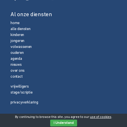
Al onze diensten
home
alle diensten
kinderen
jongeren
volwassenen
ouderen
agenda
nieuws
over ons
contact
vrijwilligers
stage/scriptie
privacyverklaring
By continuing to browse this site, you agree to our
use of cookies
.
© 2026 Media Magneet
I Understand