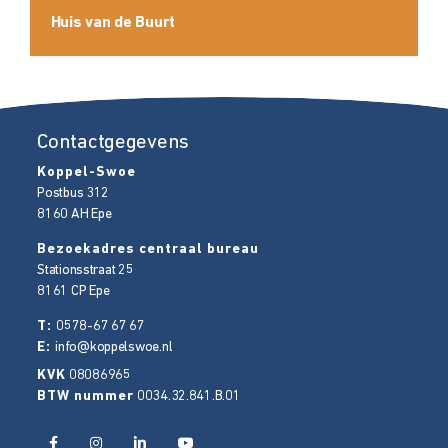
Huis van de Buurt
Contactgegevens
Koppel-Swoe
Postbus 312
8160 AH
Epe
Bezoekadres centraal bureau
Stationsstraat 25
8161 CP
Epe
T:
0578-67 67 67
E:
info@koppelswoe.nl
KVK
08086965
BTW nummer
0034.32.841.B.01