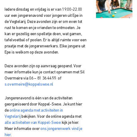
Iedere dinsdag en vrijdag is er van 19.00-22.00
uur een jongerenavond voor jongeren uit Epe in
de Vegtelarij. Deze avonden zijn er om even tot
rust te komen en je vrienden te ontmoeten. Je
kan er gezellig een spelletje doen, wat gamen,
tafelvoetbal of poolen. Er is altijd ruimte voor een
praatje met de jongerenwerkers. Elke jongere uit
Epe is welkom op deze avonden.
Deze avonden zijn op aanvraag geopend. Voor
meer informatie kun je contact opnemen met Sil
Overmeire via 06 – 81 36 44 55 of
s.overmeire@koppelswoe.nl
Jongerenavond is één van de activiteiten
georganiseerd door Koppel-Swoe. Je kunt hier
de
online agenda met activiteiten in
Vegtelarij
bekijken. Voor de online agenda met
alle activiteiten van Koppel-Swoe
kijk je hier.
Meer informatie over
ons jongerenwerk vind je
hier
.