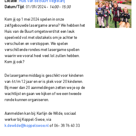
Locatie
:
Huis van de Buurt Vegtelarij
Datum/Tijd
: 01/05/2024 -
14:00 - 15:30
Kom jij op 1 mei 2024 spelen in onze
zelfgebouwde lasergame arena? We hebben het
Huis van de Buurt omgetoverd tot een leuk
speelveld vol met obstakels om je achter te
verschuilen en verstoppen. We spelen
verschillende rondes met lasergame spellen
waarin we vooral heel veel lol zullen hebben.
Kom jij ook?
De lasergame middag is geschikt voor kinderen
van 6 t/m 12 jaar en er is plek voor 20 kinderen.
Bij meer dan 20 aanmeldingen zetten we je op de
wachtlijst en gaan we kijken of we een tweede
ronde kunnen organiseren.
Aanmelden kan bij: Karlijn de Wilde, sociaal
werker bij Koppel-Swoe, via
k.dewilde@koppelswoe.nl
of 06- 38 76 40 33.