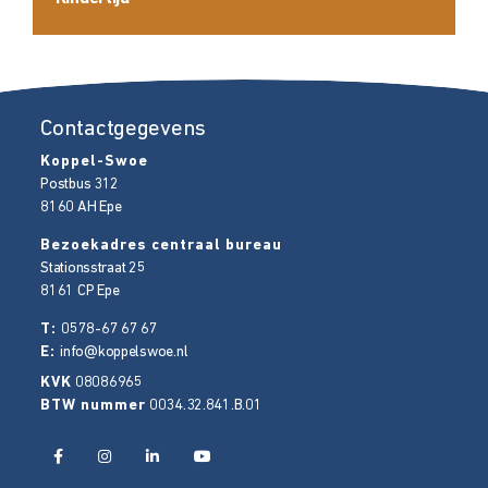
Contactgegevens
Koppel-Swoe
Postbus 312
8160 AH
Epe
Bezoekadres centraal bureau
Stationsstraat 25
8161 CP
Epe
T:
0578-67 67 67
E:
info@koppelswoe.nl
KVK
08086965
BTW nummer
0034.32.841.B.01