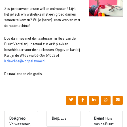
Zou je nieuwe mensen willen ontmoeten? Lijkt
het je leuk om wekelijks met een groep dames
samen te komen? Wil je (beter) leren werken met
de naaimachine?
Doe dan mee met de naailessen in Huis van de
Buurt Vegtelarij. In totaal zijn er 8 plekken
beschikbaar voor de naailessen. Opgeven kan bij
Karlijn de Wilde via 06-38764033 of
k.dewilde@koppelswoe.nl
De naailessen zijn gratis.
Doelgroep
:
Dorp
: Epe
Dienst
: Huis
Volwassenen,
van de Buurt,