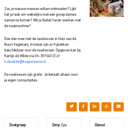
Zou je nieuwe mensen willen ontmoeten? Lijkt
het je leuk om wekelijks met een groep dames
samen te komen? Wil je (beter) leren werken met
de naaimachine?
Doe dan mee met de naailessen in Huis van de
Buurt Vegtelarij. In totaal zijn er 8 plekken
beschikbaar voor de naailessen. Opgeven kan bij
Karlijn de Wilde via 06-38764033 of
k.dewilde@koppelswoe.nl
De naailessen zijn gratis. Je betaalt alleen voor
je eigen consumpties.
Doelgroep
:
Dorp
: Epe
Dienst
: