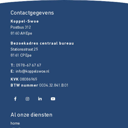
Contactgegevens
Koppel-Swoe
Postbus 312
8160 AH
Epe
Bezoekadres centraal bureau
Stationsstraat 25
8161 CP
Epe
T:
0578-67 67 67
E:
info@koppelswoe.nl
KVK
08086965
BTW nummer
0034.32.841.B.01
Al onze diensten
home