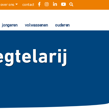
over ons
contact
jongeren
volwassenen
ouderen
egtelarij