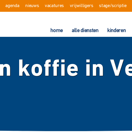
agenda
nieuws
vacatures
vrijwilligers
stage/scriptie
home
alle diensten
kinderen
 koffie in V