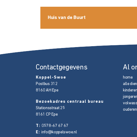
Huis van de Buurt
Contactgegevens
Al o
Koppel-Swoe
home
Postbus 312
alle die
8160 AH
Epe
kindere
jongere
Bezoekadres centraal bureau
volwas
Stationsstraat 25
ouderen
8161 CP
Epe
T:
0578-67 67 67
E:
info@koppelswoe.nl