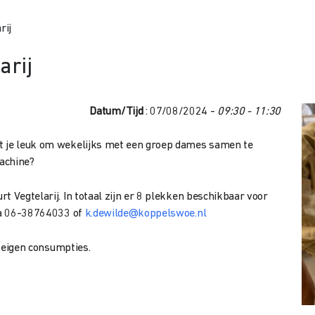
rij
arij
Datum/Tijd
: 07/08/2024 -
09:30 - 11:30
et je leuk om wekelijks met een groep dames samen te
achine?
t Vegtelarij. In totaal zijn er 8 plekken beschikbaar voor
via 06-38764033 of
k.dewilde@koppelswoe.nl
e eigen consumpties.