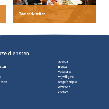
Taalactiviteiten
nze diensten
agenda
nsten
nieuws
n
vacatures
n
vrijwilligers
senen
stage/scriptie
over ons
contact