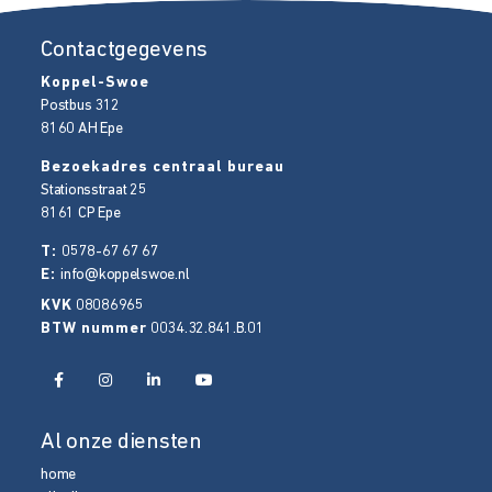
Contactgegevens
Koppel-Swoe
Postbus 312
8160 AH
Epe
Bezoekadres centraal bureau
Stationsstraat 25
8161 CP
Epe
T:
0578-67 67 67
E:
info@koppelswoe.nl
KVK
08086965
BTW nummer
0034.32.841.B.01
Al onze diensten
home