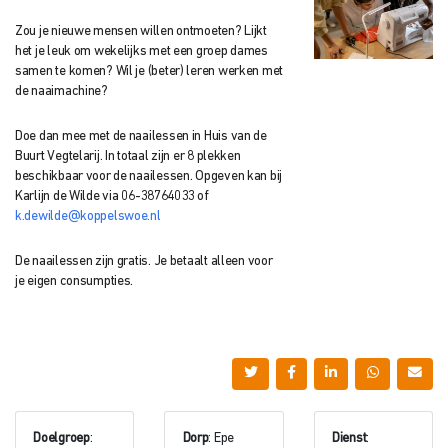
Zou je nieuwe mensen willen ontmoeten? Lijkt
het je leuk om wekelijks met een groep dames
samen te komen? Wil je (beter) leren werken met
de naaimachine?
Doe dan mee met de naailessen in Huis van de
Buurt Vegtelarij. In totaal zijn er 8 plekken
beschikbaar voor de naailessen. Opgeven kan bij
Karlijn de Wilde via 06-38764033 of
k.dewilde@koppelswoe.nl
De naailessen zijn gratis. Je betaalt alleen voor
je eigen consumpties.
Doelgroep
:
Dorp
: Epe
Dienst
: