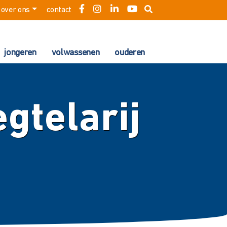
over ons
contact
jongeren
volwassenen
ouderen
egtelarij