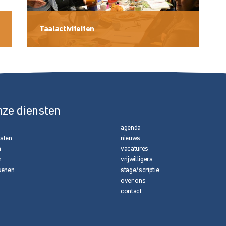
Taalactiviteiten
nze diensten
agenda
nsten
nieuws
n
vacatures
n
vrijwilligers
senen
stage/scriptie
over ons
contact