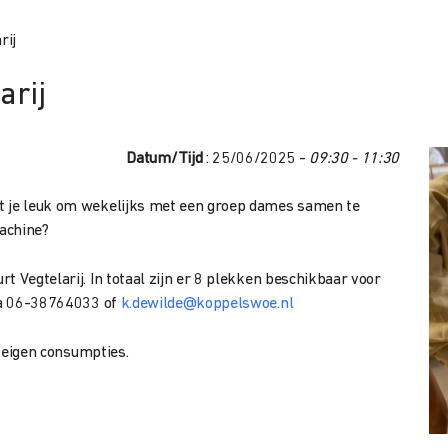
rij
arij
Datum/Tijd
: 25/06/2025 -
09:30 - 11:30
et je leuk om wekelijks met een groep dames samen te
achine?
t Vegtelarij. In totaal zijn er 8 plekken beschikbaar voor
via 06-38764033 of
k.dewilde@koppelswoe.nl
e eigen consumpties.