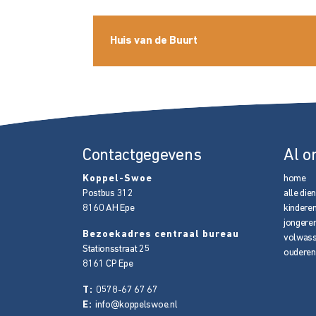
Huis van de Buurt
Contactgegevens
Al o
Koppel-Swoe
home
Postbus 312
alle die
8160 AH
Epe
kindere
jongere
Bezoekadres centraal bureau
volwas
Stationsstraat 25
ouderen
8161 CP
Epe
T:
0578-67 67 67
E:
info@koppelswoe.nl