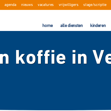
agenda
nieuws
vacatures
vrijwilligers
stage/scriptie
home
alle diensten
kinderen
 koffie in V