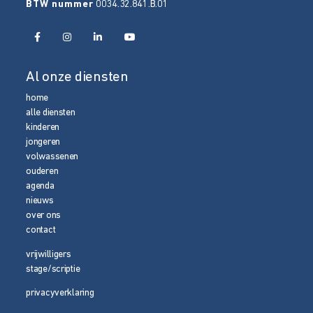
BTW nummer
0034.32.841.B.01
Al onze diensten
home
alle diensten
kinderen
jongeren
volwassenen
ouderen
agenda
nieuws
over ons
contact
vrijwilligers
stage/scriptie
privacyverklaring