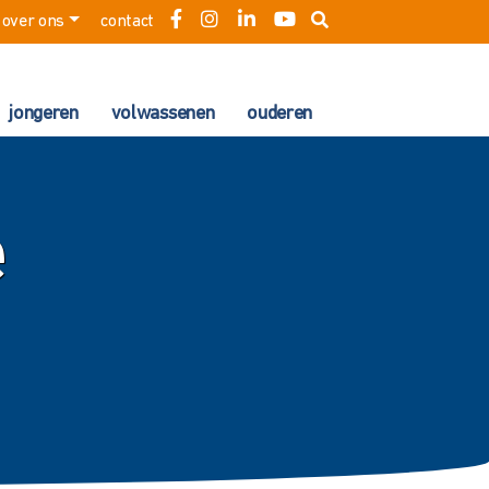
over ons
contact
jongeren
volwassenen
ouderen
e