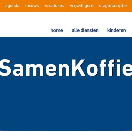
agenda
nieuws
vacatures
vrijwilligers
stage/scriptie
home
alle diensten
kinderen
SamenKoffi