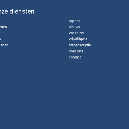
nze diensten
agenda
nsten
nieuws
n
vacatures
n
vrijwilligers
senen
stage/scriptie
over ons
contact