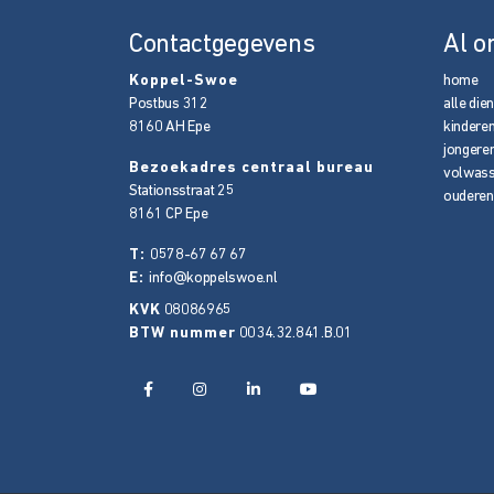
Contactgegevens
Al o
Koppel-Swoe
home
Postbus 312
alle die
8160 AH
Epe
kindere
jongere
Bezoekadres centraal bureau
volwas
Stationsstraat 25
ouderen
8161 CP
Epe
T:
0578-67 67 67
E:
info@koppelswoe.nl
KVK
08086965
BTW nummer
0034.32.841.B.01