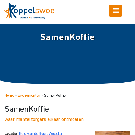
SamenKoffie
Home
»
Evenementen
»
SamenKoffie
SamenKoffie
waar mantelzorgers elkaar ontmoeten
Locatie
:
Huis van de Buurt Vegtelarij