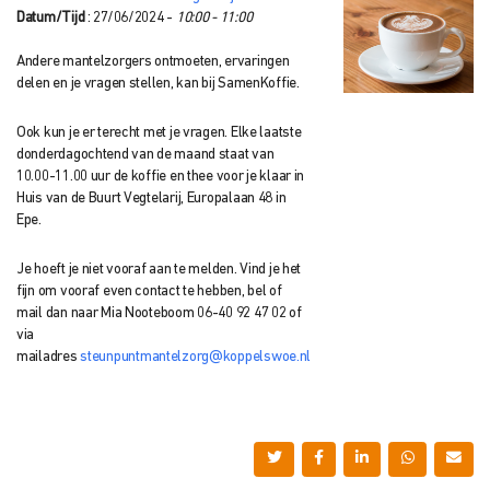
Datum/Tijd
: 27/06/2024 -
10:00 - 11:00
Andere mantelzorgers ontmoeten, ervaringen
delen en je vragen stellen, kan bij SamenKoffie.
Ook kun je er terecht met je vragen. Elke laatste
donderdagochtend van de maand staat van
10.00-11.00 uur de koffie en thee voor je klaar in
Huis van de Buurt Vegtelarij, Europalaan 48 in
Epe.
Je hoeft je niet vooraf aan te melden. Vind je het
fijn om vooraf even contact te hebben, bel of
mail dan naar Mia Nooteboom 06-40 92 47 02 of
via
mailadres
s
teunpuntmantelzorg@koppelswoe.nl