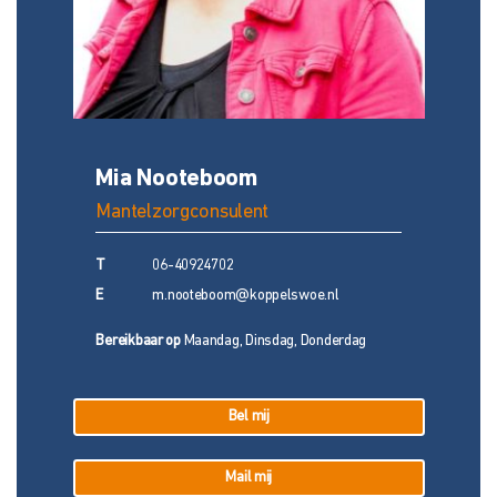
Mia Nooteboom
Mantelzorgconsulent
T
06-40924702
E
m.nooteboom@koppelswoe.nl
Bereikbaar op
Maandag, Dinsdag, Donderdag
Bel mij
Mail mij