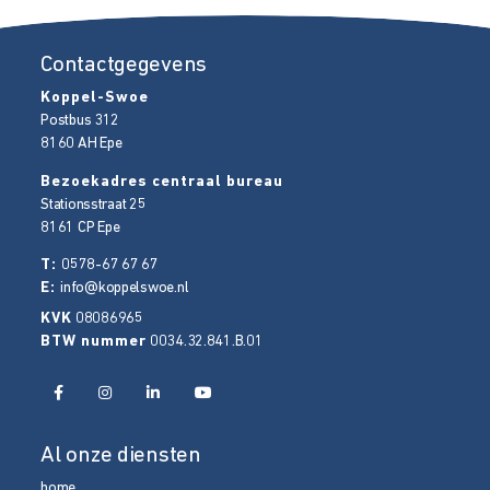
Contactgegevens
Koppel-Swoe
Postbus 312
8160 AH
Epe
Bezoekadres centraal bureau
Stationsstraat 25
8161 CP
Epe
T:
0578-67 67 67
E:
info@koppelswoe.nl
KVK
08086965
BTW nummer
0034.32.841.B.01
Al onze diensten
home