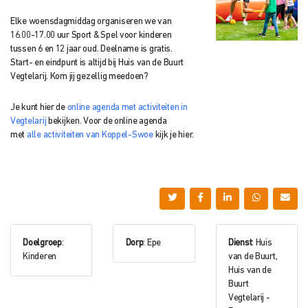
Elke woensdagmiddag organiseren we van
16.00-17.00 uur Sport & Spel voor kinderen
tussen 6 en 12 jaar oud. Deelname is gratis.
Start- en eindpunt is altijd bij Huis van de Buurt
Vegtelarij. Kom jij gezellig meedoen?
Je kunt hier de
online agenda met activiteiten in
Vegtelarij
bekijken. Voor de online agenda
met
alle activiteiten van Koppel-Swoe
kijk je hier.
Doelgroep
:
Dorp
: Epe
Dienst
: Huis
Kinderen
van de Buurt,
Huis van de
Buurt
Vegtelarij -