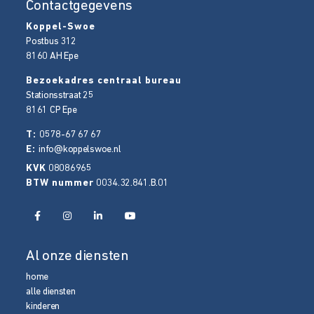
Contactgegevens
Koppel-Swoe
Postbus 312
8160 AH
Epe
Bezoekadres centraal bureau
Stationsstraat 25
8161 CP
Epe
T:
0578-67 67 67
E:
info@koppelswoe.nl
KVK
08086965
BTW nummer
0034.32.841.B.01
Al onze diensten
home
alle diensten
kinderen