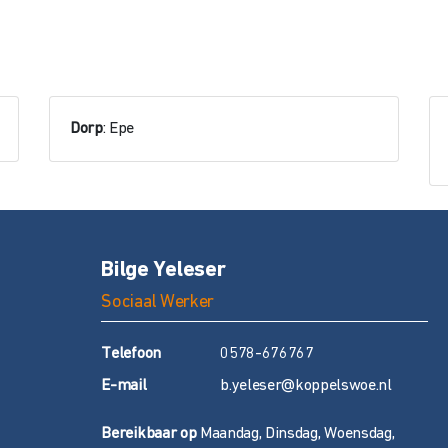
Dorp
: Epe
Bilge Yeleser
Sociaal Werker
T
elefoon
0578-676767
E
-mail
b.yeleser@koppelswoe.nl
Bereikbaar op
Maandag, Dinsdag, Woensdag,