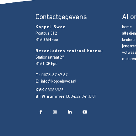
Contactgegevens
Al o
Koppel-Swoe
home
Postbus 312
alle die
8160 AH
Epe
kindere
jongere
Bezoekadres centraal bureau
volwas
Stationsstraat 25
ouderen
8161 CP
Epe
T:
0578-67 67 67
E:
info@koppelswoe.nl
KVK
08086965
BTW nummer
0034.32.841.B.01