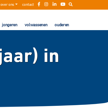
over ons
contact
jongeren
volwassenen
ouderen
jaar) in