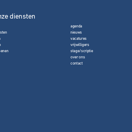
nze diensten
agenda
nsten
nieuws
n
vacatures
n
vrijwilligers
senen
stage/scriptie
over ons
contact