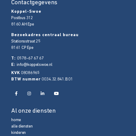
Contactgegevens
Koppel-Swoe
Postbus 312
8160 AH
Epe
Bezoekadres centraal bureau
Stationsstraat 25
8161 CP
Epe
T:
0578-67 67 67
E:
info@koppelswoe.nl
KVK
08086965
BTW nummer
0034.32.841.B.01
Al onze diensten
home
alle diensten
kinderen