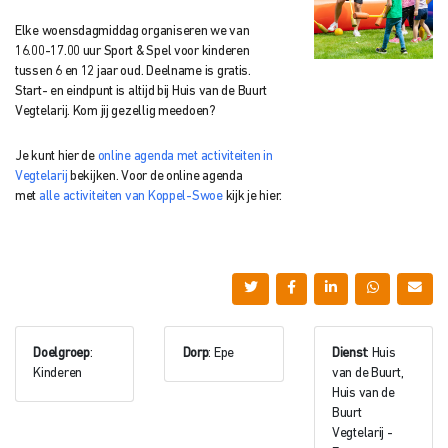
Elke woensdagmiddag organiseren we van
16.00-17.00 uur Sport & Spel voor kinderen
tussen 6 en 12 jaar oud. Deelname is gratis.
Start- en eindpunt is altijd bij Huis van de Buurt
Vegtelarij. Kom jij gezellig meedoen?
Je kunt hier de
online agenda met activiteiten in
Vegtelarij
bekijken. Voor de online agenda
met
alle activiteiten van Koppel-Swoe
kijk je hier.
Doelgroep
:
Dorp
: Epe
Dienst
: Huis
Kinderen
van de Buurt,
Huis van de
Buurt
Vegtelarij -