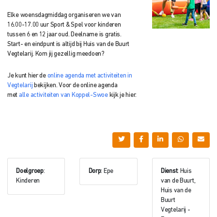
Elke woensdagmiddag organiseren we van
16.00-17.00 uur Sport & Spel voor kinderen
tussen 6 en 12 jaar oud. Deelname is gratis.
Start- en eindpunt is altijd bij Huis van de Buurt
Vegtelarij. Kom jij gezellig meedoen?
Je kunt hier de
online agenda met activiteiten in
Vegtelarij
bekijken. Voor de online agenda
met
alle activiteiten van Koppel-Swoe
kijk je hier.
Doelgroep
:
Dorp
: Epe
Dienst
: Huis
Kinderen
van de Buurt,
Huis van de
Buurt
Vegtelarij -