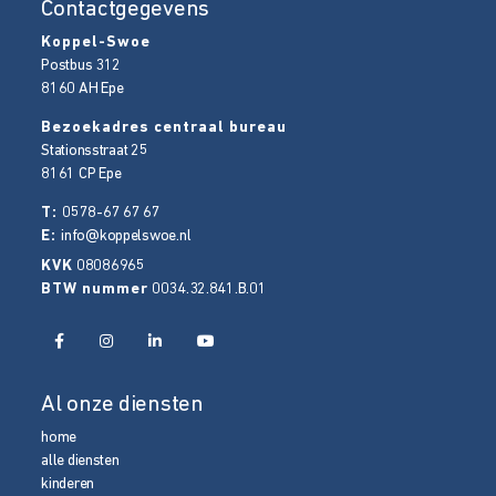
Contactgegevens
Koppel-Swoe
Postbus 312
8160 AH
Epe
Bezoekadres centraal bureau
Stationsstraat 25
8161 CP
Epe
T:
0578-67 67 67
E:
info@koppelswoe.nl
KVK
08086965
BTW nummer
0034.32.841.B.01
Al onze diensten
home
alle diensten
kinderen