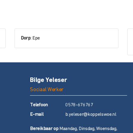
Dorp
: Epe
Bilge Yeleser
Sociaal Werker
T
elefoon
0578-676767
E
-mail
b.yeleser@koppelswoe.nl
Bereikbaar op
Maandag, Dinsdag, Woensdag,