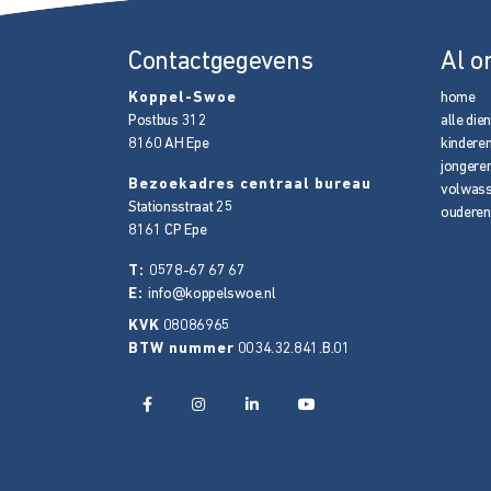
Contactgegevens
Al o
Koppel-Swoe
home
Postbus 312
alle die
8160 AH
Epe
kindere
jongere
Bezoekadres centraal bureau
volwas
Stationsstraat 25
ouderen
8161 CP
Epe
T:
0578-67 67 67
E:
info@koppelswoe.nl
KVK
08086965
BTW nummer
0034.32.841.B.01