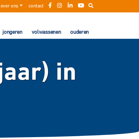
over ons
contact
jongeren
volwassenen
ouderen
jaar) in