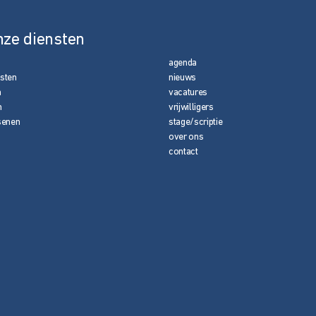
nze diensten
agenda
nsten
nieuws
n
vacatures
n
vrijwilligers
senen
stage/scriptie
over ons
contact