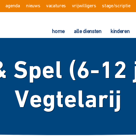
agenda
nieuws
vacatures
vrijwilligers
stage/scriptie
home
alle diensten
kinderen
 Spel (6-12 
Vegtelarij