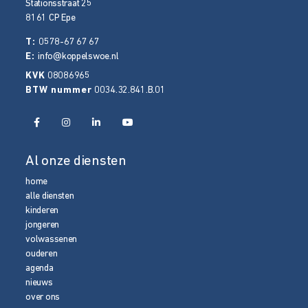
Stationsstraat 25
8161 CP
Epe
T:
0578-67 67 67
E:
info@koppelswoe.nl
KVK
08086965
BTW nummer
0034.32.841.B.01
Al onze diensten
home
alle diensten
kinderen
jongeren
volwassenen
ouderen
agenda
nieuws
over ons