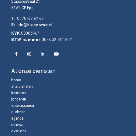
Stationsstraat 25
8161 CP
Epe
T:
0578-67 67 67
E:
info@koppelswoe.nl
KVK
08086965
BTW nummer
0034.32.841.B.01
Al onze diensten
home
alle diensten
kinderen
jongeren
volwassenen
ouderen
agenda
nieuws
over ons